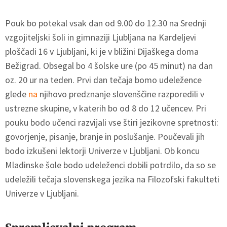
Pouk bo potekal vsak dan od 9.00 do 12.30 na Srednji
vzgojiteljski šoli in gimnaziji Ljubljana na Kardeljevi
ploščadi 16 v Ljubljani, ki je v bližini Dijaškega doma
Bežigrad. Obsegal bo 4 šolske ure (po 45 minut) na dan
oz. 20 ur na teden. Prvi dan tečaja bomo udeležence
glede
na
njihovo predznanje slovenščine razporedili v
ustrezne skupine, v katerih bo od 8 do 12 učencev. Pri
pouku bodo učenci razvijali vse štiri jezikovne spretnosti:
govorjenje, pisanje, branje in poslušanje. Poučevali jih
bodo izkušeni lektorji Univerze v Ljubljani. Ob koncu
Mladinske šole bodo udeleženci dobili potrdilo, da so se
udeležili tečaja slovenskega jezika na Filozofski fakulteti
Univerze v Ljubljani.