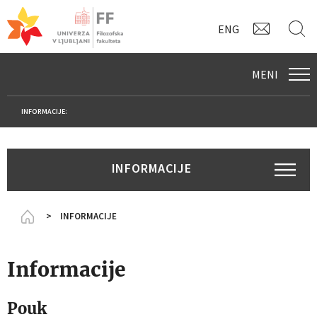
KONTAK
I
ENG
MENI
INFORMACIJE:
INFORMACIJE
Homepage
INFORMACIJE
Informacije
Pouk