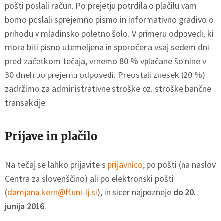
pošti poslali račun. Po prejetju potrdila o plačilu vam
bomo poslali sprejemno pismo in informativno gradivo o
prihodu v mladinsko poletno šolo. V primeru odpovedi, ki
mora biti pisno utemeljena in sporočena vsaj sedem dni
pred začetkom tečaja, vrnemo 80 % vplačane šolnine v
30 dneh po prejemu odpovedi. Preostali znesek (20 %)
zadržimo za administrativne stroške oz. stroške bančne
transakcije.
Prijave in plačilo
Na tečaj se lahko prijavite s
prijavnico
, po pošti (na naslov
Centra za slovenščino) ali po elektronski pošti
(
damjana.kern@ff.uni-lj.si
), in sicer najpozneje
do 20.
junija 2016
.