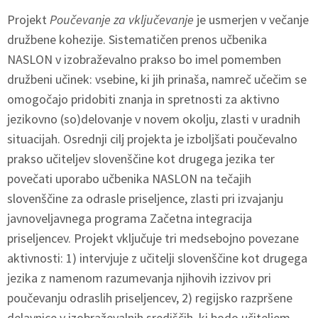
Projekt
Poučevanje za vključevanje
je usmerjen v večanje
družbene kohezije. Sistematičen prenos učbenika
NASLON v izobraževalno prakso bo imel pomemben
družbeni učinek: vsebine, ki jih prinaša, namreč učečim se
omogočajo pridobiti znanja in spretnosti za aktivno
jezikovno (so)delovanje v novem okolju, zlasti v uradnih
situacijah. Osrednji cilj projekta je izboljšati poučevalno
prakso učiteljev slovenščine kot drugega jezika ter
povečati uporabo učbenika NASLON na tečajih
slovenščine za odrasle priseljence, zlasti pri izvajanju
javnoveljavnega programa Začetna integracija
priseljencev. Projekt vključuje tri medsebojno povezane
aktivnosti: 1) intervjuje z učitelji slovenščine kot drugega
jezika z namenom razumevanja njihovih izzivov pri
poučevanju odraslih priseljencev, 2) regijsko razpršene
delavnice v izobraževalnih središčih, ki bodo učiteljem