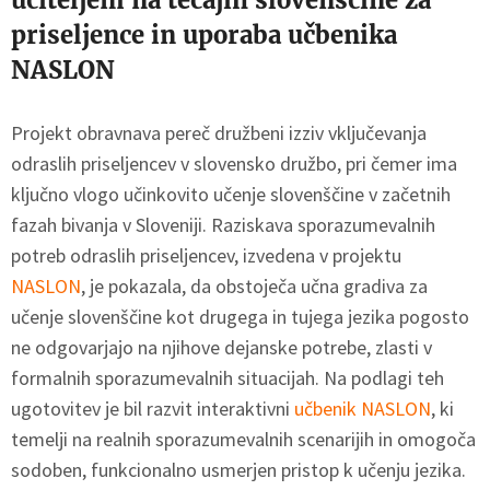
učiteljem na tečajih slovenščine za
priseljence in uporaba učbenika
NASLON
Projekt obravnava pereč družbeni izziv vključevanja
odraslih priseljencev v slovensko družbo, pri čemer ima
ključno vlogo učinkovito učenje slovenščine v začetnih
fazah bivanja v Sloveniji. Raziskava sporazumevalnih
potreb odraslih priseljencev, izvedena v projektu
NASLON
, je pokazala, da obstoječa učna gradiva za
učenje slovenščine kot drugega in tujega jezika pogosto
ne odgovarjajo na njihove dejanske potrebe, zlasti v
formalnih sporazumevalnih situacijah. Na podlagi teh
ugotovitev je bil razvit interaktivni
učbenik NASLON
, ki
temelji na realnih sporazumevalnih scenarijih in omogoča
sodoben, funkcionalno usmerjen pristop k učenju jezika.