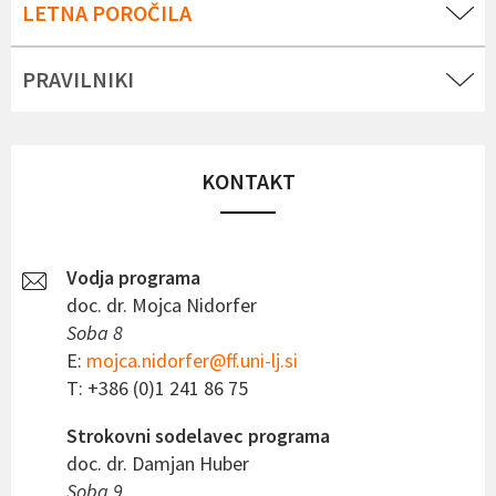
LETNA POROČILA
PRAVILNIKI
KONTAKT
Vodja programa
doc. dr. Mojca Nidorfer
Soba 8
E:
mojca.nidorfer@ff.uni-lj.si
T: +386 (0)1 241 86 75
Strokovni sodelavec programa
doc. dr. Damjan Huber
Soba 9