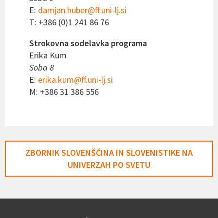
E:
damjan.huber@ff.uni-lj.si
T: +386 (0)1 241 86 76
Strokovna sodelavka programa
Erika Kum
Soba 8
E:
erika.kum@ff.uni-lj.si
M: +386 31 386 556
ZBORNIK SLOVENŠČINA IN SLOVENISTIKE NA
UNIVERZAH PO SVETU