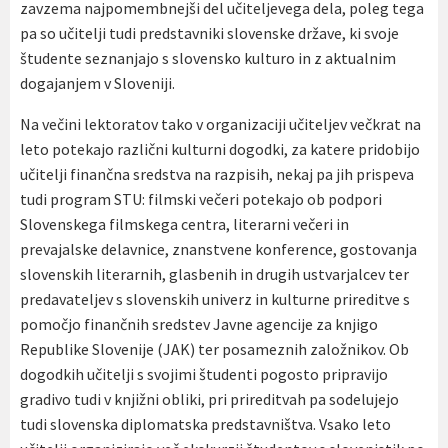
zavzema najpomembnejši del učiteljevega dela, poleg tega
pa so učitelji tudi predstavniki slovenske države, ki svoje
študente seznanjajo s slovensko kulturo in z aktualnim
dogajanjem v Sloveniji.
Na večini lektoratov tako v organizaciji učiteljev večkrat na
leto potekajo različni kulturni dogodki, za katere pridobijo
učitelji finančna sredstva na razpisih, nekaj pa jih prispeva
tudi program STU: filmski večeri potekajo ob podpori
Slovenskega filmskega centra, literarni večeri in
prevajalske delavnice, znanstvene konference, gostovanja
slovenskih literarnih, glasbenih in drugih ustvarjalcev ter
predavateljev s slovenskih univerz in kulturne prireditve s
pomočjo finančnih sredstev Javne agencije za knjigo
Republike Slovenije (JAK) ter posameznih založnikov. Ob
dogodkih učitelji s svojimi študenti pogosto pripravijo
gradivo tudi v knjižni obliki, pri prireditvah pa sodelujejo
tudi slovenska diplomatska predstavništva. Vsako leto