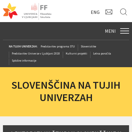
KONTAK
I
ENG
MENI
NA TUJIH UNIVERZAH:
Predstavitev programa STU
Slovenistike
Predstavitev Univerze v Ljubljani 2018
Kulturni projekti
Letna poročila
Splošne informacije
SLOVENŠČINA NA TUJIH
UNIVERZAH